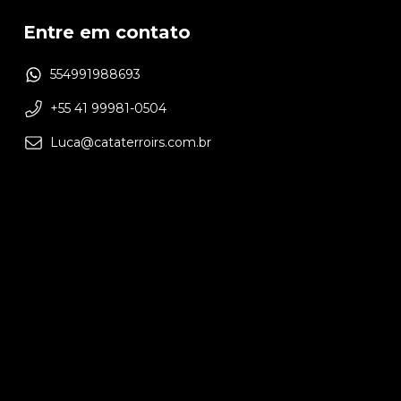
Entre em contato
554991988693
+55 41 99981-0504
Luca@cataterroirs.com.br