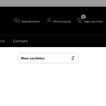
0
Atendimento
Minha conta
Meu carrinho
irs
Contato