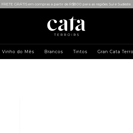
FRETE GRÁTIS em compras a partir de R$800 para as regiões Sul e Sudeste.
Vinho do Mês
Brancos
Tintos
Gran Cata Terro