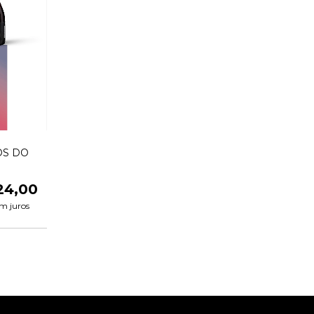
OS DO
24,00
m juros