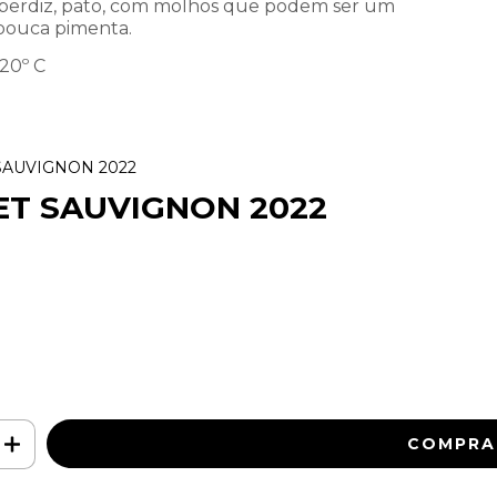
 perdiz, pato, com molhos que podem ser um
pouca pimenta.
 20º C
SAUVIGNON 2022
ET SAUVIGNON 2022