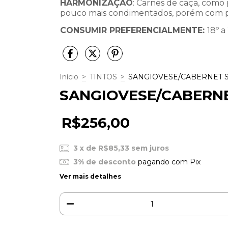
HARMONIZAÇÃO
: Carnes de caça, como
pouco mais condimentados, porém com 
CONSUMIR PREFERENCIALMENTE:
18º a
Início
>
TINTOS
>
SANGIOVESE/CABERNET 
SANGIOVESE/CABERN
R$256,00
3
x de
R$85,33
sem juros
3% de desconto
pagando com Pix
Ver mais detalhes