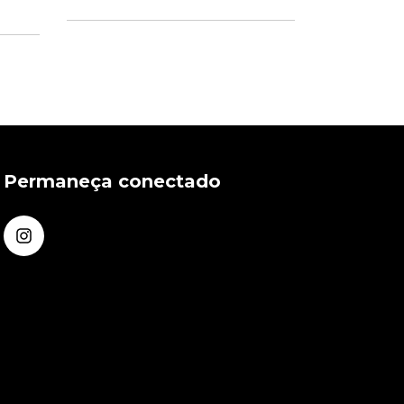
3
x de
Permaneça conectado