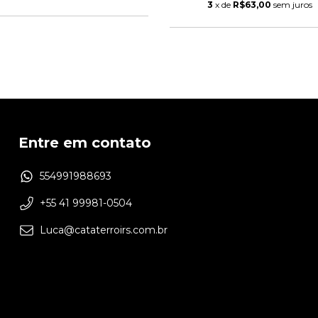
3
x de
R$63,00
sem juros
Entre em contato
554991988693
+55 41 99981-0504
Luca@cataterroirs.com.br