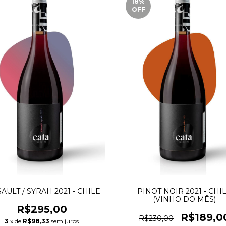
18
%
OFF
AULT / SYRAH 2021 - CHILE
PINOT NOIR 2021 - CHI
(VINHO DO MÊS)
R$295,00
R$189,0
R$230,00
3
x de
R$98,33
sem juros