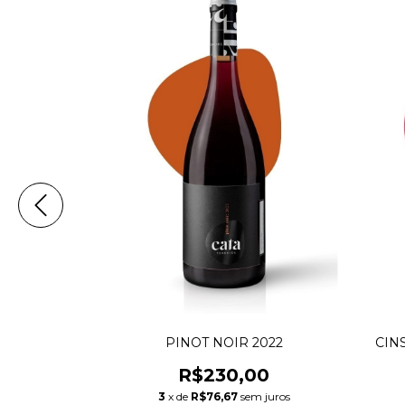
2
PINOT NOIR 2022
CINS
00
R$230,00
m juros
3
x de
R$76,67
sem juros