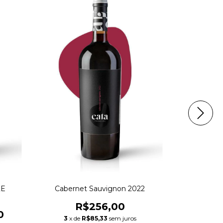
15
%
OFF
LE
Cabernet Sauvignon 2022
BLEND IT
R$256,00
0
R$210,
3
x de
R$85,33
sem juros