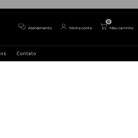
0
Atendimento
Minha conta
Meu carrinho
irs
Contato