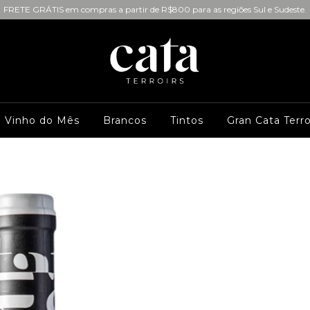
FRETE GRÁTIS em compras a partir de R$800 para as regiões Sul e Sudeste.
Vinho do Mês
Brancos
Tintos
Gran Cata Terro