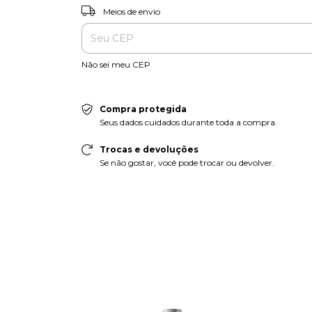
Entregas para o CEP:
Meios de envio
Não sei meu CEP
Compra protegida
Seus dados cuidados durante toda a compra.
Trocas e devoluções
Se não gostar, você pode trocar ou devolver.